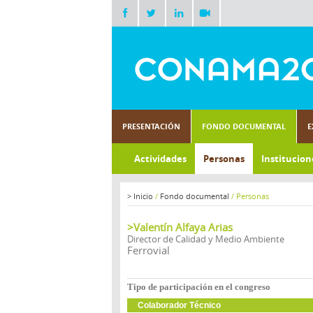
PRESENTACIÓN
FONDO DOCUMENTAL
E
Actividades
Personas
Institucion
>
Inicio
/
Fondo documental
/
Personas
>Valentín Alfaya Arias
Director de Calidad y Medio Ambiente
Ferrovial
Tipo de participación en el congreso
Colaborador Técnico