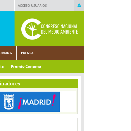
ACCESO USUARIOS
ORKING
PRENSA
ia
Premio Conama
inadores