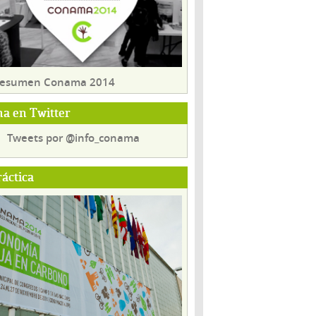
 resumen Conama 2014
a en Twitter
Tweets por @info_conama
ráctica