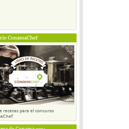
ario ConamaChef
e recetas para el concurso
aChef