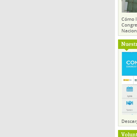
Cómo ll
Congre
Nacion
Nuest
Descar
Volun