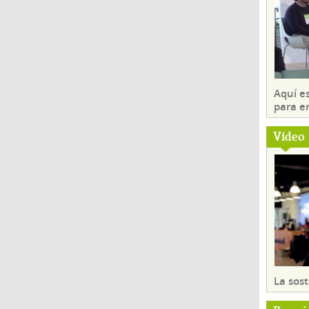
Aquí es
para e
Vídeo
La sost