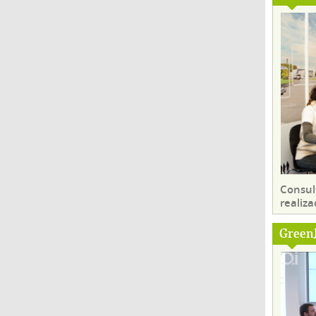
Consul
realiza
Green