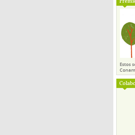
Premi
Estos 
Conama
Colab