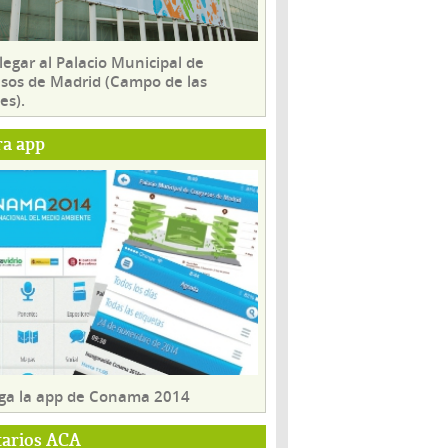
egar al Palacio Municipal de
sos de Madrid (Campo de las
es).
ra app
ga la app de Conama 2014
tarios ACA