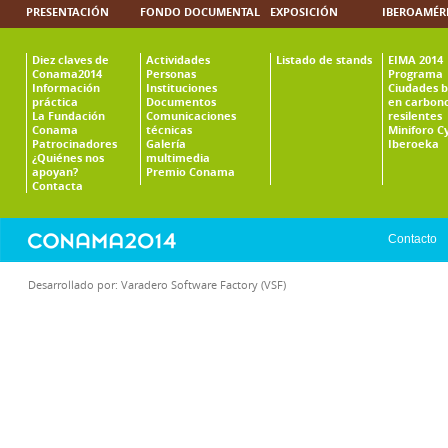
PRESENTACIÓN
FONDO DOCUMENTAL
EXPOSICIÓN
IBEROAMÉR
Diez claves de
Actividades
Listado de stands
EIMA 2014
Conama2014
Personas
Programa
Información
Instituciones
Ciudades b
práctica
Documentos
en carbono
La Fundación
Comunicaciones
resilentes
Conama
técnicas
Miniforo C
Patrocinadores
Galería
Iberoeka
¿Quiénes nos
multimedia
apoyan?
Premio Conama
Contacta
Contacto
Desarrollado por:
Varadero Software Factory (VSF)