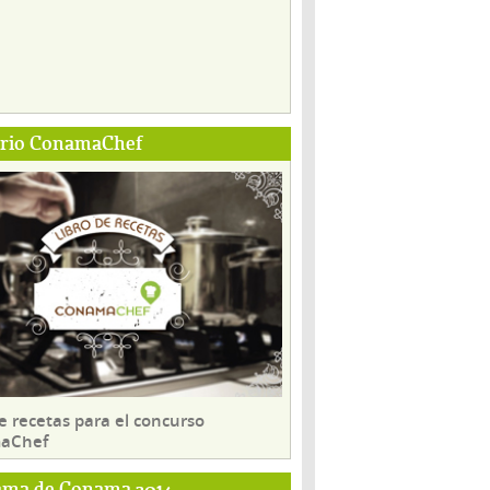
ario ConamaChef
e recetas para el concurso
aChef