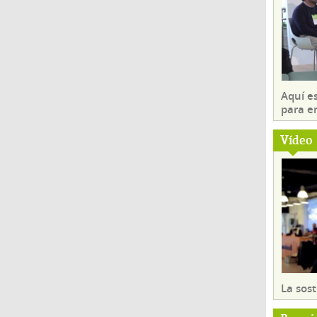
Aquí es
para e
Vídeo
La sost