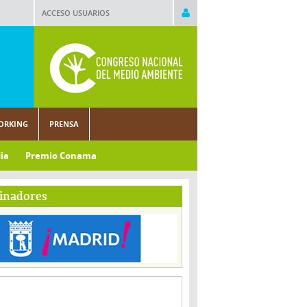
ACCESO USUARIOS
ORKING
PRENSA
ia
Premio Conama
inadores