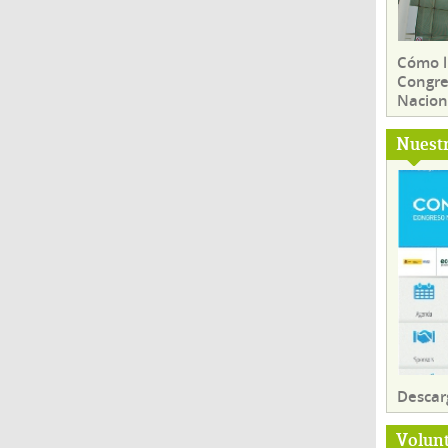
Cómo ll
Congre
Nacion
Nuest
Descar
Volun