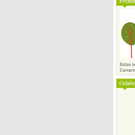
Premi
Estos 
Conama
Colab