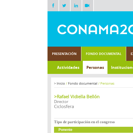
PRESENTACIÓN
FONDO DOCUMENTAL
E
Actividades
Personas
Institucion
>
Inicio
/
Fondo documental
/
Personas
>Rafael Vidiella Bellón
Director
Ciclosfera
Tipo de participación en el congreso
Ponente