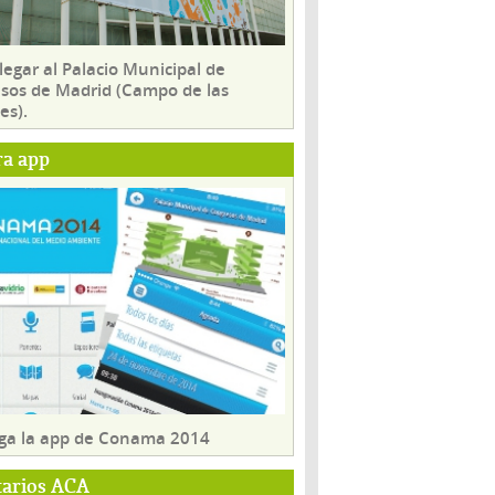
egar al Palacio Municipal de
sos de Madrid (Campo de las
es).
ra app
ga la app de Conama 2014
tarios ACA