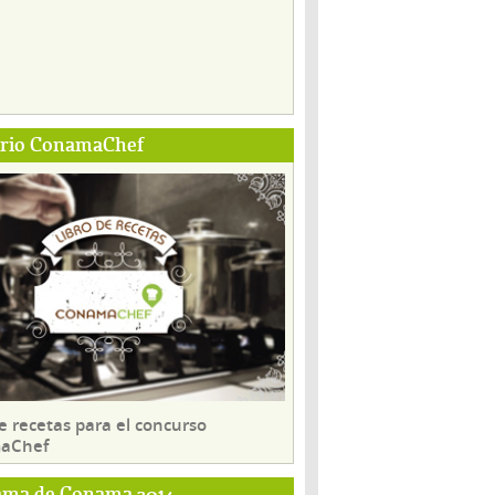
ario ConamaChef
e recetas para el concurso
aChef