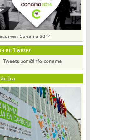
 resumen Conama 2014
a en Twitter
Tweets por @info_conama
ráctica