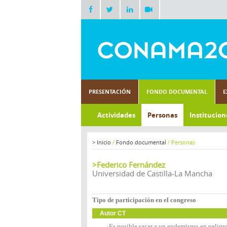
PRESENTACIÓN
FONDO DOCUMENTAL
E
Actividades
Personas
Institucion
>
Inicio
/
Fondo documental
/
Personas
>Federico Fernández
Universidad de Castilla-La Mancha
Tipo de participación en el congreso
Autor CT
¿Es posible sacar a un endemismo en peligro 