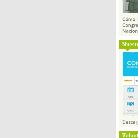
Cómo ll
Congre
Nacion
Nuest
Descar
Volun