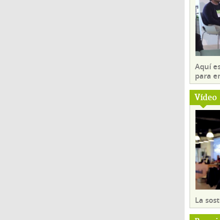
Aquí es
para e
Vídeo
La sost