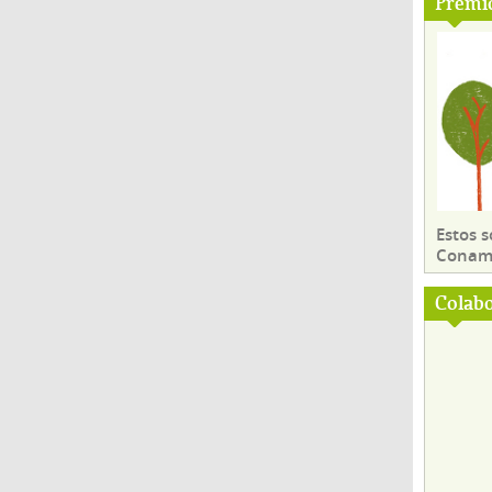
Premi
Estos 
Conama
Colab