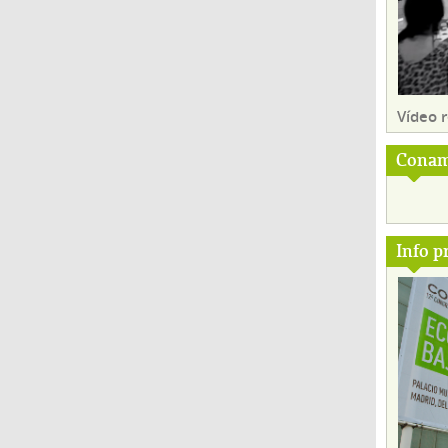
Vídeo
Conam
Info p