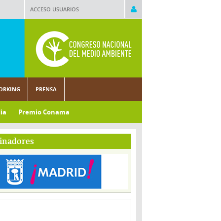
ACCESO USUARIOS
ORKING
PRENSA
ia
Premio Conama
inadores