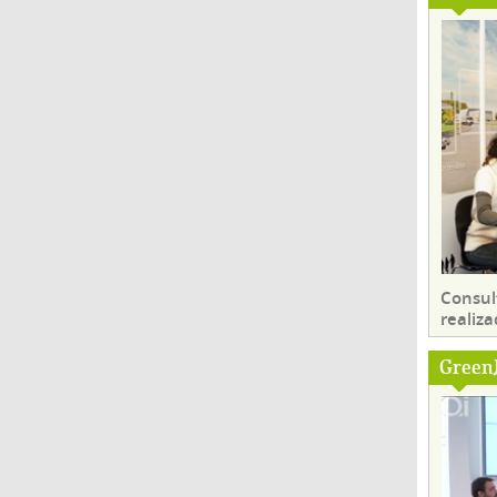
Consul
realiza
Green