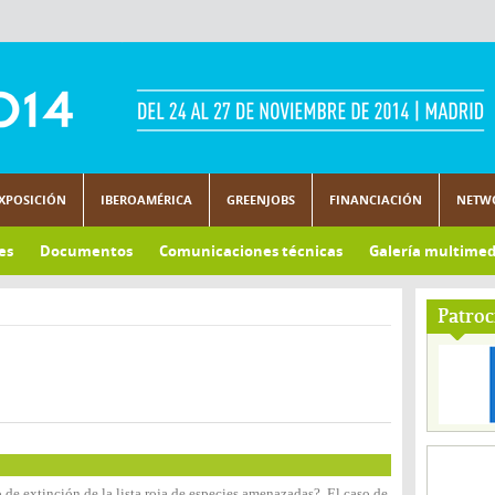
XPOSICIÓN
IBEROAMÉRICA
GREENJOBS
FINANCIACIÓN
NETW
es
Documentos
Comunicaciones técnicas
Galería multimed
Patroc
de extinción de la lista roja de especies amenazadas?. El caso de