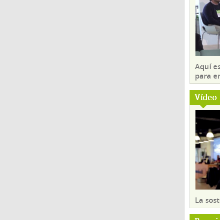
Aquí es
para e
Vídeo
La sost