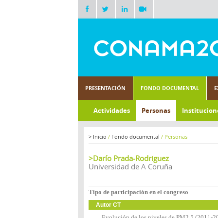
PRESENTACIÓN
FONDO DOCUMENTAL
E
Actividades
Personas
Institucion
>
Inicio
/
Fondo documental
/
Personas
>Darío Prada-Rodriguez
Universidad de A Coruña
Tipo de participación en el congreso
Autor CT
Evolución de los niveles de PM2,5 (2011-201