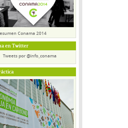
 resumen Conama 2014
a en Twitter
Tweets por @info_conama
ráctica