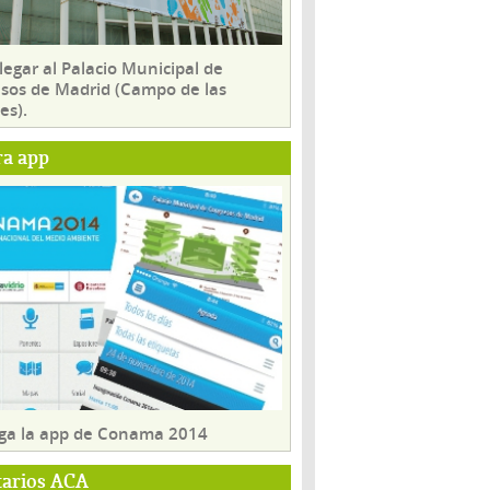
egar al Palacio Municipal de
sos de Madrid (Campo de las
es).
ra app
ga la app de Conama 2014
tarios ACA