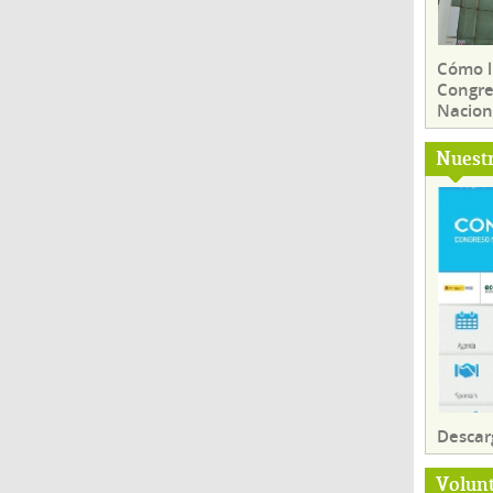
Cómo ll
Congre
Nacion
Nuest
Descar
Volun