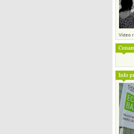
Vídeo
Conam
Info p