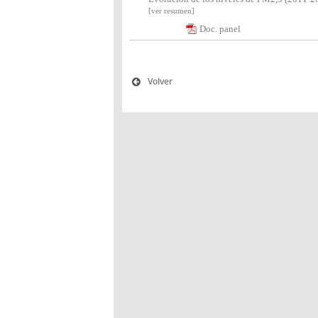
[ver resumen]
Doc. panel
Volver