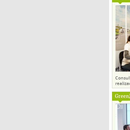
Consul
realiza
Green