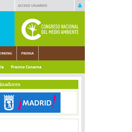
ACCESO USUARIOS
ORKING
PRENSA
ia
Premio Conama
inadores