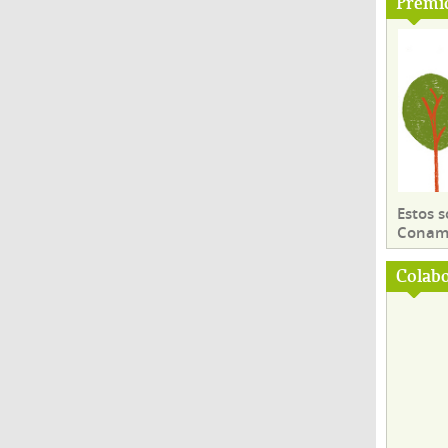
Premi
Estos 
Conama
Colab