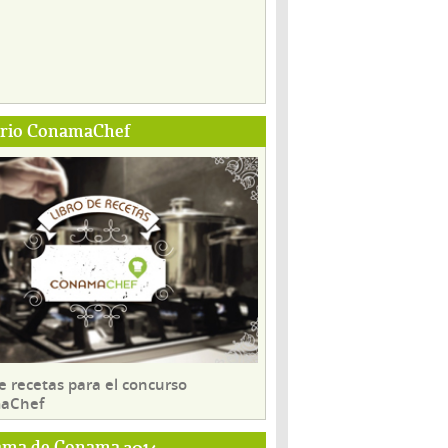
ario ConamaChef
e recetas para el concurso
aChef