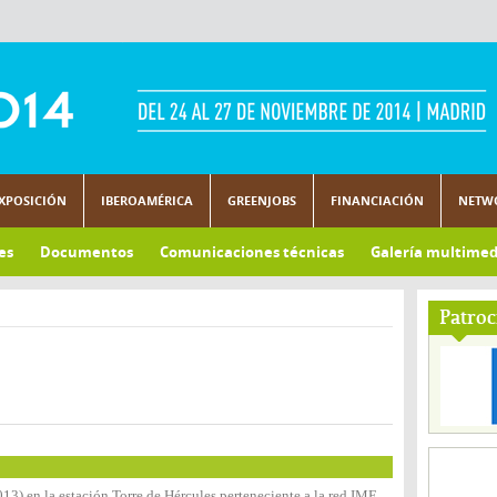
XPOSICIÓN
IBEROAMÉRICA
GREENJOBS
FINANCIACIÓN
NETW
es
Documentos
Comunicaciones técnicas
Galería multimed
Patroc
3) en la estación Torre de Hércules perteneciente a la red IME