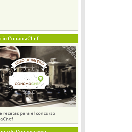
ario ConamaChef
e recetas para el concurso
aChef