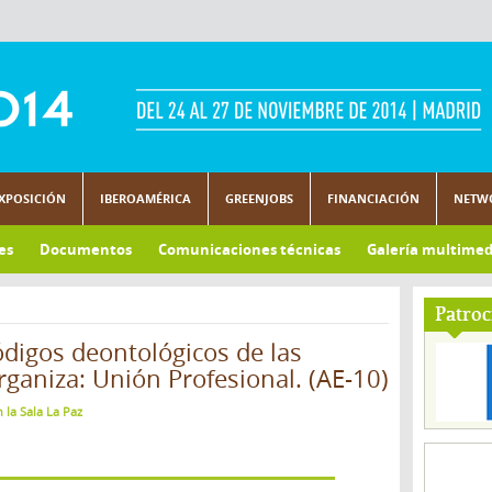
XPOSICIÓN
IBEROAMÉRICA
GREENJOBS
FINANCIACIÓN
NETW
es
Documentos
Comunicaciones técnicas
Galería multimed
Patroc
ódigos deontológicos de las
rganiza: Unión Profesional. (AE-10)
 la Sala La Paz