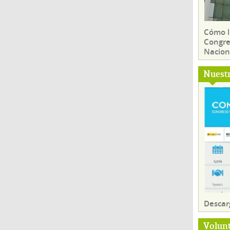
Cómo ll
Congre
Nacion
Nuest
Descar
Volun