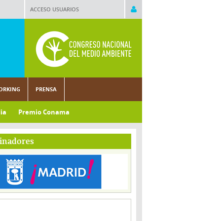
ACCESO USUARIOS
ORKING
PRENSA
ia
Premio Conama
inadores