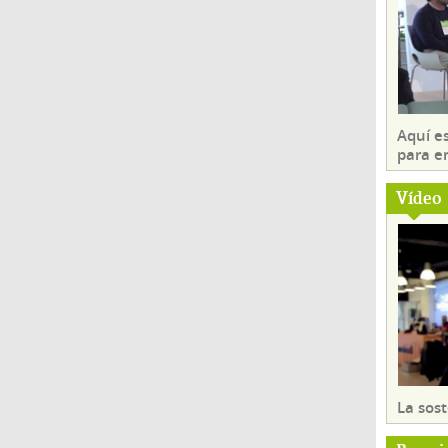
Aquí es
para e
Vídeo
La sost