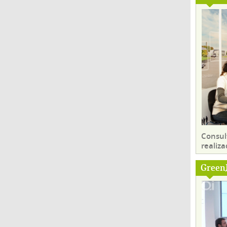
Consul
realiza
Green