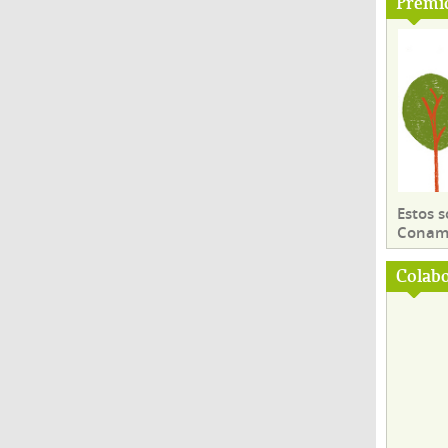
Premi
Estos 
Conama
Colab