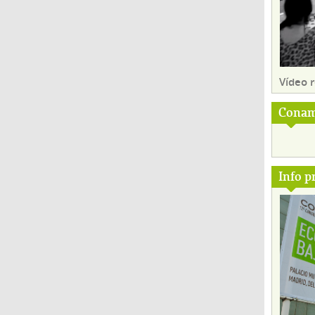
Vídeo
Conam
Info p