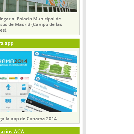
egar al Palacio Municipal de
sos de Madrid (Campo de las
es).
ra app
ga la app de Conama 2014
tarios ACA