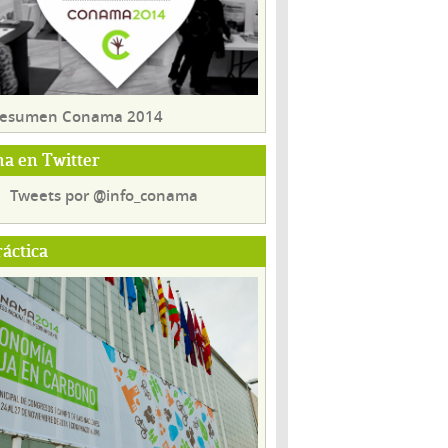
 resumen Conama 2014
a en Twitter
Tweets por @info_conama
ráctica