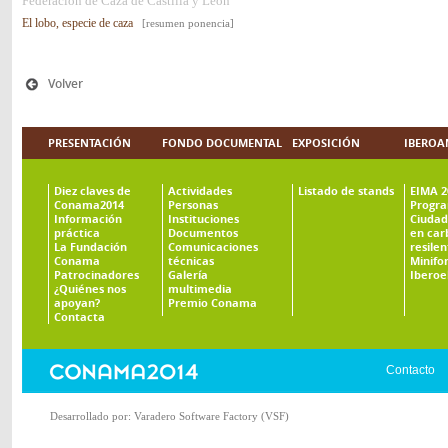
Federación de Caza de Castilla y León
El lobo, especie de caza
[resumen ponencia]
Volver
PRESENTACIÓN
FONDO DOCUMENTAL
EXPOSICIÓN
IBEROA
Diez claves de
Actividades
Listado de stands
EIMA 2
Conama2014
Personas
Progr
Información
Instituciones
Ciudad
práctica
Documentos
en car
La Fundación
Comunicaciones
resilen
Conama
técnicas
Minifo
Patrocinadores
Galería
Ibero
¿Quiénes nos
multimedia
apoyan?
Premio Conama
Contacta
Contacto
Desarrollado por:
Varadero Software Factory (VSF)