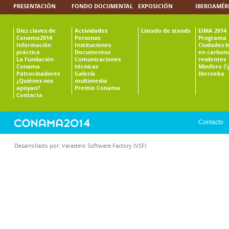
PRESENTACIÓN
FONDO DOCUMENTAL
EXPOSICIÓN
IBEROAMÉR
Diez claves de
Actividades
Listado de stands
EIMA 2014
Conama2014
Personas
Programa
Información
Instituciones
Ciudades b
práctica
Documentos
en carbono
La Fundación
Comunicaciones
resilentes
Conama
técnicas
Miniforo C
Patrocinadores
Galería
Iberoeka
¿Quiénes nos
multimedia
apoyan?
Premio Conama
Contacta
Contacto
Desarrollado por:
Varadero Software Factory (VSF)