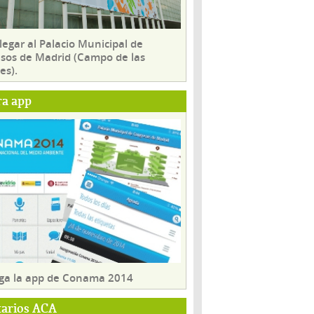
egar al Palacio Municipal de
sos de Madrid (Campo de las
es).
ra app
ga la app de Conama 2014
tarios ACA