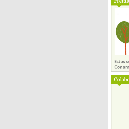
Premi
Estos 
Conama
Colab