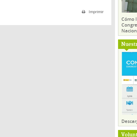
Imprimir
Cómo ll
Congre
Nacion
Nuest
Descar
Volun