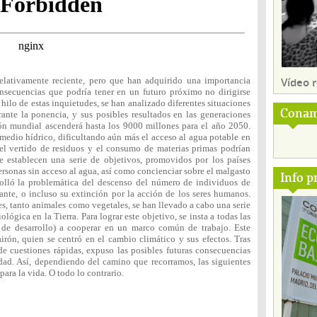
Vídeo
relativamente reciente, pero que han adquirido una importancia
nsecuencias que podría tener en un futuro próximo no dirigirse
hilo de estas inquietudes, se han analizado diferentes situaciones
Conam
rante la ponencia, y sus posibles resultados en las generaciones
ión mundial ascenderá hasta los 9000 millones para el año 2050.
 medio hídrico, dificultando aún más el acceso al agua potable en
el vertido de residuos y el consumo de materias primas podrían
, se establecen una serie de objetivos, promovidos por los países
ersonas sin acceso al agua, así como concienciar sobre el malgasto
Info p
rrolló la problemática del descenso del número de individuos de
nte, o incluso su extinción por la acción de los seres humanos.
s, tanto animales como vegetales, se han llevado a cabo una serie
ógica en la Tierra. Para lograr este objetivo, se insta a todas las
 de desarrollo) a cooperar en un marco común de trabajo. Este
irón, quien se centró en el cambio climático y sus efectos. Tras
de cuestiones rápidas, expuso las posibles futuras consecuencias
dad. Así, dependiendo del camino que recorramos, las siguientes
ara la vida. O todo lo contrario.