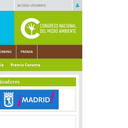
ACCESO USUARIOS
ORKING
PRENSA
ia
Premio Conama
inadores