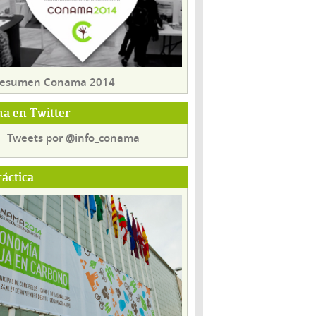
 resumen Conama 2014
a en Twitter
Tweets por @info_conama
ráctica