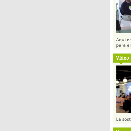
Aquí es
para e
Vídeo
La sost