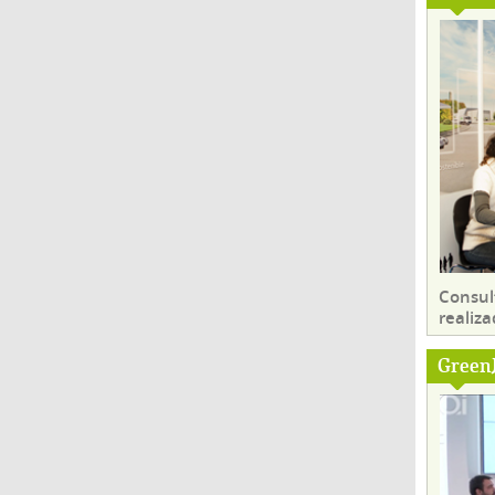
Consul
realiza
Green