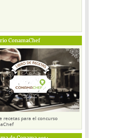
ario ConamaChef
e recetas para el concurso
aChef