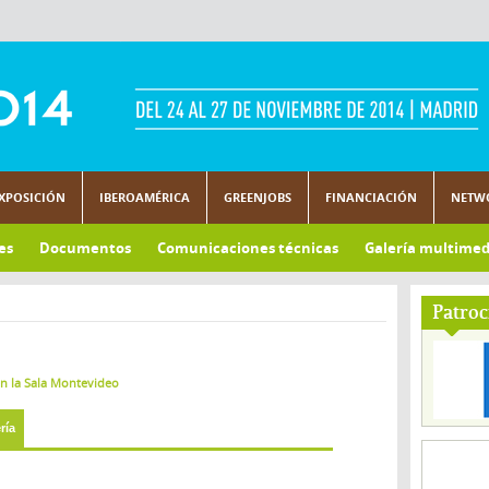
XPOSICIÓN
IBEROAMÉRICA
GREENJOBS
FINANCIACIÓN
NETW
es
Documentos
Comunicaciones técnicas
Galería multimed
Patroc
en la Sala Montevideo
ría