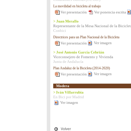
La movilidad en bicicleta al trabajo
Ver presentación
Ver ponencia escrita
> Juan Merallo
Representante de la Mesa Nacional de la Biciclet
Conbici
Directrices para un Plan Nacional de la Bicicleta
Ver imagen
Ver presentación
> José Antonio García Cebrián
Viceconsejero de Fomento y Vivienda
Junta de Andalucía
Plan Andaluz de la Bicicleta (2014-2020)
Ver imagen
Ver presentación
Modera
> Iván Villarrubia
En Bici por Madrid
Ver imagen
Volver