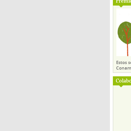
Premi
Estos 
Conama
Colab