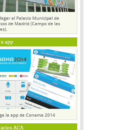
egar al Palacio Municipal de
sos de Madrid (Campo de las
es).
ra app
ga la app de Conama 2014
tarios ACA