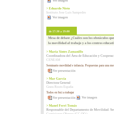
Ver imagen
> Eduardo Nieto
Instituto Jose Luis Sampedro
Ver imagen
de 17:30 a 19:00
Mesa de debate ¿Cuáles son los obstáculos que
la movilidad al trabajo y a los centros educat
> María Sintes Zamanillo
Coordinadora del Área de Educación y Cooperac
CENEAM
Seminario movilidad e infancia. Propuestas para una movi
Ver presentación
> Mar García
Directora General
Grass Roots España
Todos en bici a trabajar
Ver imagen
Ver presentación
> Manel Ferri Tomás
Responsable del Departamento de Movilidad. Se
Comisiones Obreras (CC.OO.)