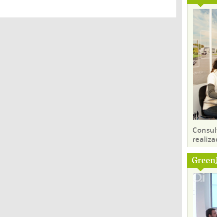
Consul
realiza
Green