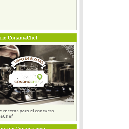
ario ConamaChef
e recetas para el concurso
aChef