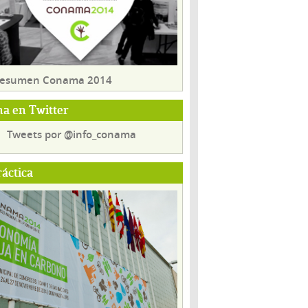
 resumen Conama 2014
a en Twitter
Tweets por @info_conama
ráctica