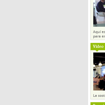
Aquí es
para e
Vídeo
La sost