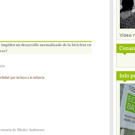
Vídeo
 impiden un desarrollo normalizado de la bicicleta en
Conam
ivos?
ión
Info p
lidad que incluya a la infancia
cretaría de Medio Ambiente