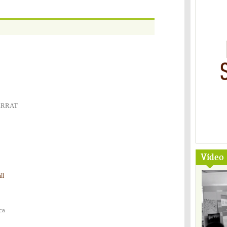
SERRAT
Vídeo
ll
ca