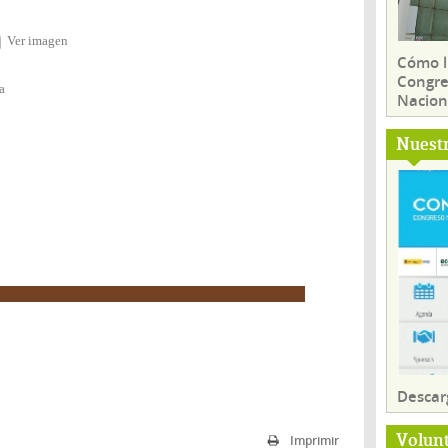
Ver imagen
Cómo ll
Congre
a
Nacion
Nuest
Descar
Volun
Imprimir