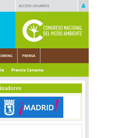
ACCESO USUARIOS
ORKING
PRENSA
ia
Premio Conama
inadores