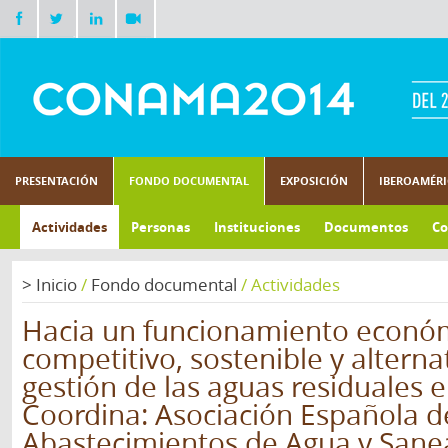
PRESENTACIÓN
FONDO DOCUMENTAL
EXPOSICIÓN
IBEROAMÉR
Actividades
Personas
Instituciones
Documentos
Co
>
Inicio
/
Fondo documental
/
Actividades
Hacia un funcionamiento econ
competitivo, sostenible y alterna
gestión de las aguas residuales 
Coordina: Asociación Española d
Abastecimientos de Agua y Sane