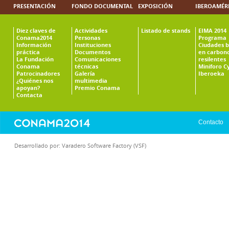
PRESENTACIÓN
FONDO DOCUMENTAL
EXPOSICIÓN
IBEROAMÉR
Diez claves de
Actividades
Listado de stands
EIMA 2014
Conama2014
Personas
Programa
Información
Instituciones
Ciudades b
práctica
Documentos
en carbono
La Fundación
Comunicaciones
resilentes
Conama
técnicas
Miniforo C
Patrocinadores
Galería
Iberoeka
¿Quiénes nos
multimedia
apoyan?
Premio Conama
Contacta
Contacto
Desarrollado por:
Varadero Software Factory (VSF)