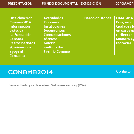
PRESENTACIÓN
FONDO DOCUMENTAL
EXPOSICIÓN
IBEROAMÉR
Diez claves de
Actividades
Listado de stands
EIMA 2014
Conama2014
Personas
Programa
Información
Instituciones
Ciudades b
práctica
Documentos
en carbono
La Fundación
Comunicaciones
resilentes
Conama
técnicas
Miniforo C
Patrocinadores
Galería
Iberoeka
¿Quiénes nos
multimedia
apoyan?
Premio Conama
Contacta
Contacto
Desarrollado por:
Varadero Software Factory (VSF)