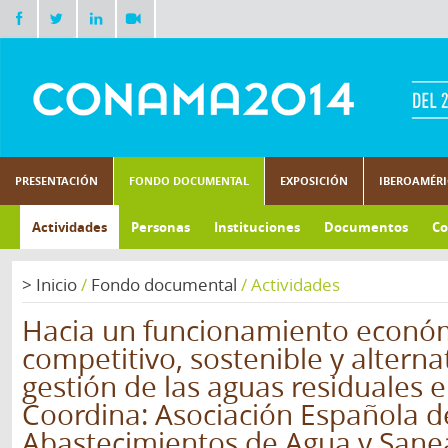
PRESENTACIÓN
FONDO DOCUMENTAL
EXPOSICIÓN
IBEROAMÉR
Actividades
Personas
Instituciones
Documentos
Co
>
Inicio
/
Fondo documental
/
Actividades
Hacia un funcionamiento econ
competitivo, sostenible y alterna
gestión de las aguas residuales 
Coordina: Asociación Española d
Abastecimientos de Agua y Sane